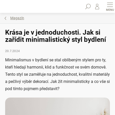
Přejít
Hledat
na
obsah
Magazín
Krása je v jednoduchosti. Jak si
zařídit minimalistický styl bydlení
20.7.2024
Minimalismus v bydlení se stal oblíbeným stylem pro ty,
kteří hledají harmonii, klid a funkčnost ve svém domově.
Tento styl se zaměřuje na jednoduchost, kvalitní materiály
a pečlivý výběr dekorací. Jak žít minimalisticky a co vše si
pod tímto pojmem představit?