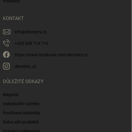
Kontakty
KONTAKT
info
@
decotery.cz
+420 608 714 716
https://www.facebook.com/decotery.cz
decotery_cz
DŮLEŽITÉ ODKAZY
Magazín
Individuální rozměry
Používané materiály
Doba ušití produktů
Vrácení a reklamace