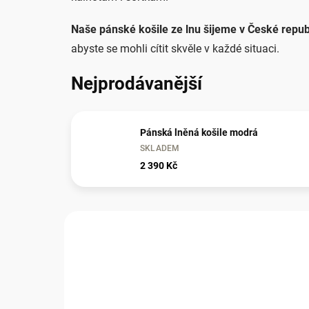
Naše pánské košile ze lnu šijeme v České repub
abyste se mohli cítit skvěle v každé situaci.
Nejprodávanější
Pánská lněná košile modrá
SKLADEM
2 390 Kč
V
ý
p
i
s
p