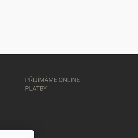
PŘIJÍMÁME ONLINE
PLATBY