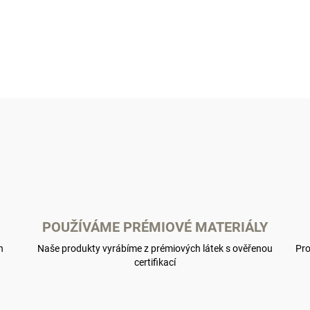
2 390 Kč
Detail
O
v
l
á
d
a
c
í
p
POUŽÍVÁME PRÉMIOVÉ MATERIÁLY
r
v
h
Naše produkty vyrábíme z prémiových látek s ověřenou
Pro
k
certifikací
y
v
ý