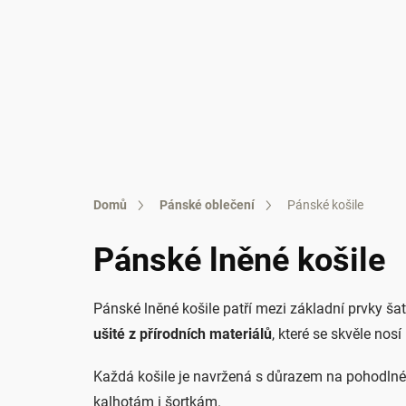
Přejít
na
obsah
DÁMSKÉ OBLEČ
Domů
Pánské oblečení
Pánské košile
Pánské lněné košile
Pánské lněné košile patří mezi základní prvky ša
ušité z přírodních materiálů
, které se skvěle nosí
Každá košile je navržená s důrazem na pohodlné 
kalhotám i šortkám.