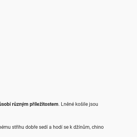
PRÁZDNÝ
NÁKUPNÍ
KOŠÍK
KOŠÍK
Hledat
KONTAKTY
ůsobí různým příležitostem
. Lněné košile jsou
ému střihu dobře sedí a hodí se k džínům, chino