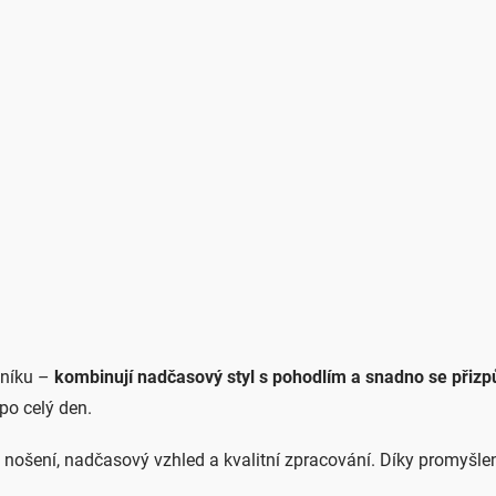
ENÍ
PÁNSKÉ OBLEČENÍ
DEKORACE DO DOMÁCNOSTI
tníku –
kombinují nadčasový styl s pohodlím a snadno se přizp
 po celý den.
nošení, nadčasový vzhled a kvalitní zpracování.
Díky promyšlen