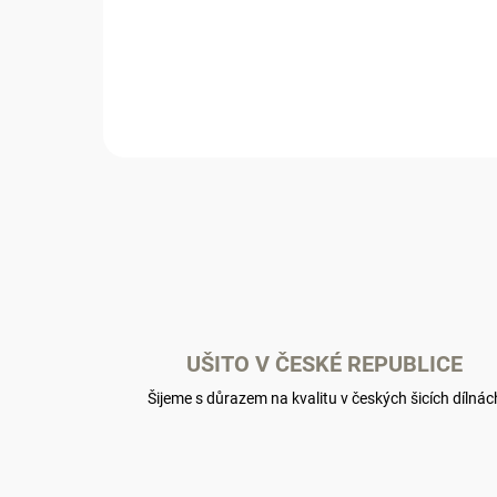
2 390 Kč
Detail
UŠITO V ČESKÉ REPUBLICE
Šijeme s důrazem na kvalitu v českých šicích dílnác