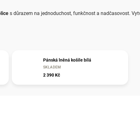
lice
s důrazem na jednoduchost, funkčnost a nadčasovost. Vytvoř
Pánská lněná košile bílá
SKLADEM
2 390 Kč