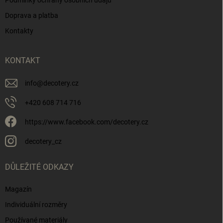
Doprava a platba
Kontakty
KONTAKT
info
@
decotery.cz
+420 608 714 716
https://www.facebook.com/decotery.cz
decotery_cz
DŮLEŽITÉ ODKAZY
Magazín
Individuální rozměry
Používané materiály