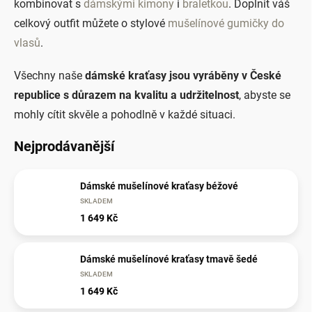
kombinovat s
dámskými kimony
i
braletkou
. Doplnit váš
celkový outfit můžete o stylové
mušelínové gumičky do
vlasů
.
Všechny naše
dámské kraťasy jsou vyráběny v České
republice s důrazem na kvalitu a udržitelnost
, abyste se
mohly cítit skvěle a pohodlně v každé situaci.
Nejprodávanější
Dámské mušelínové kraťasy béžové
SKLADEM
1 649 Kč
Dámské mušelínové kraťasy tmavě šedé
SKLADEM
1 649 Kč