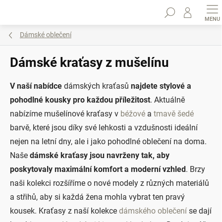
Přejít
Hledat
na
obsah
Dámské oblečení
Dámské kraťasy z mušelínu
V naší nabídce
dámských kraťasů
najdete stylové a
pohodlné kousky pro každou příležitost
. Aktuálně
nabízíme mušelínové kraťasy v
béžové
a
tmavě šedé
barvě, které jsou díky své lehkosti a vzdušnosti ideální
nejen na letní dny, ale i jako pohodlné oblečení na doma.
Naše
dámské
kraťasy jsou navrženy tak, aby
poskytovaly maximální komfort a moderní vzhled
. Brzy
naši kolekci rozšíříme o nové modely z různých materiálů
a střihů, aby si každá žena mohla vybrat ten pravý
kousek.
Kraťasy z naší kolekce
dámského oblečení
se dají