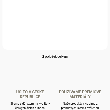
SKLADEM
Dámské mušelínové kraťasy tmavě šedé
1 649 Kč
Detail
2
položek celkem
O
v
l
á
d
a
c
í
UŠITO V ČESKÉ
POUŽÍVÁME PRÉMIOVÉ
p
REPUBLICE
MATERIÁLY
r
Šijeme s důrazem na kvalitu v
Naše produkty vyrábíme z
v
českých šicích dílnách
prémiových látek s ověřenou
k