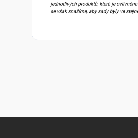
jednotlivých produktů, která je ovlivně
se však snažíme, aby sady byly ve stejn
Z
á
p