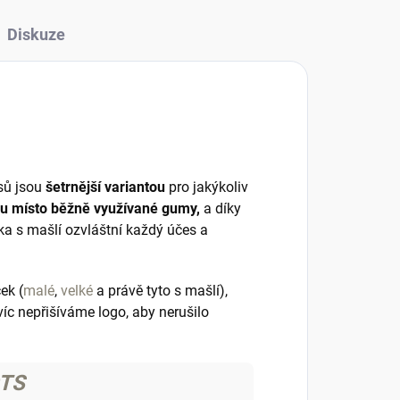
Diskuze
sů jsou
šetrnější variantou
pro jakýkoliv
lou místo běžně využívané gumy,
a díky
ka s mašlí ozvláštní každý účes a
ek (
malé
,
velké
a právě tyto s mašlí),
c nepřišíváme logo, aby nerušilo
OTS