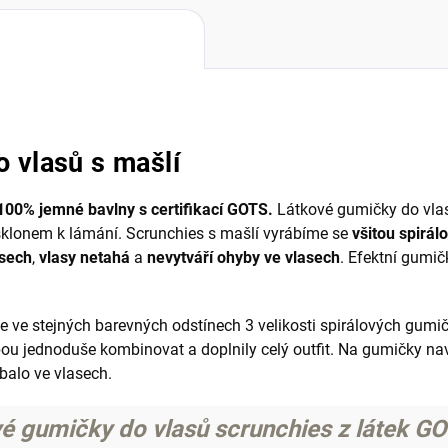
 vlasů s mašlí
100% jemné bavlny s certifikací GOTS.
Látkové gumičky do vla
 sklonem k lámání. Scrunchies s mašlí vyrábíme se
všitou spirá
asech
,
vlasy netahá
a
nevytváří ohyby ve vlasech
. Efektní gumič
ve stejných barevných odstínech 3 velikosti spirálových gumič
bou jednoduše kombinovat a doplnily celý outfit.
Na gumičky naví
balo ve vlasech.
é gumičky do vlasů scrunchies z látek G