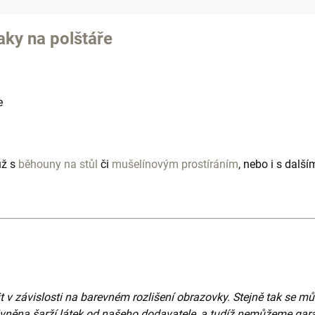
aky na polštáře
e
už s
běhouny na stůl
či
mušelínovým prostíráním
, nebo
i s dalš
t v závislosti na barevném rozlišení obrazovky. Stejně tak se mů
vlivněna šarží látek od našeho dodavatele, a tudíž nemůžeme gar