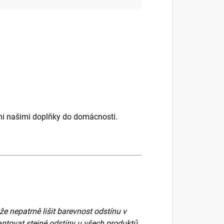
ími našimi doplňky do domácnosti.
že nepatrně lišit barevnost odstínu v
antovat stejné odstíny u všech produktů.