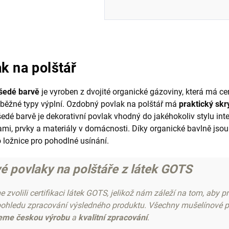
k na polštář
 šedé barvě
je vyroben z dvojité organické gázoviny, která má ce
 běžné typy výplní. Ozdobný povlak na polštář má
praktický skr
šedé barvě je dekorativní povlak vhodný do jakéhokoliv stylu int
ami, prvky a materiály v domácnosti. Díky organické bavlně js
 ložnice pro pohodlné usínání.
 povlaky na polštáře z látek GOTS
zvolili certifikaci látek GOTS, jelikož nám záleží na tom, aby p
 pohledu zpracování výsledného produktu. Všechny mušelínové po
eme českou výrobu
a
kvalitní zpracování
.