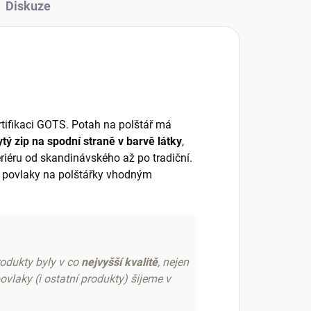
Diskuze
rtifikaci GOTS. Potah na polštář má
ytý zip na spodní straně v barvě látky
,
eriéru od skandinávského až po tradiční.
ou povlaky na polštářky vhodným
rodukty byly v co
nejvyšší kvalitě
, nejen
vlaky (i ostatní produkty) šijeme v