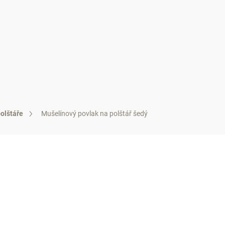
ENÍ
PÁNSKÉ OBLEČENÍ
DEKORACE DO DOMÁCNOSTI
olštáře
Mušelínový povlak na polštář šedý
499 Kč
Měrná
SKLADEM
cena:
−
+
Př