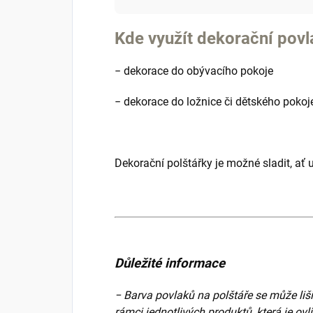
Kde využít dekorační povl
−
dekorace do obývacího pokoje
−
dekorace do ložnice či dětského pokoj
Dekorační polštářky je možné sladit, ať 
Důležité informace
− Barva povlaků na polštáře se může liši
rámci jednotlivých produktů, která je o