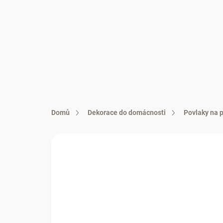
Přejít
na
obsah
DÁMSKÉ OBLEČ
Domů
Dekorace do domácnosti
Povlaky na p